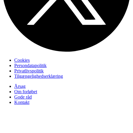
Cookies
Persondatapolitik
Privatlivspolitik
Tilgængelighedserklæring
Årsag
Om forløbet
Gode råd
Kontakt