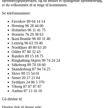
hjemmesygeplejersken, og du ønsker et opfølgende hjemmebesøg,
er du velkommen til at ringe til kommunen.
Se telefonnummer:
Favrskov 89 64 14 14
Herning 96 28 44 60
Holstebro 96 11 41 75
Horsens 76 29 38 63
Ikast-Brande 96 60 31 40
Lemvig 96 63 19 40
Norddjurs 40 80 63 20
Odder 87 80 32 43
Randers 89 15 18 75
Ringkøbing-Skjern 99 74 24 24
Silkeborg 89 70 18 60
Skanderborg 87 94 74 25
Skive 99 15 54 01
Struer 20 27 21 04
Syddjurs 24 86 5 370
Viborg 87 87 87 87
Aarhus 87 13 16 16
Gå direkte til
Direkte link til denne side: