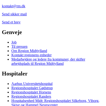
kontakt@rm.dk
Send sikker mail
Send et brev
Genveje
Job
Til pressen
Om Region Midtjylland
Kontakt regionens enheder
Medarbejdere og ledere fra kommuner, der skifter
arbejdsplads til Region Midtjylland
Hospitaler
Aarhus Universitetshospital
Regionshospitalet Gødstrup
Regionshospitalet Horsens
Regionshospitalet Randers
Hospitalsenhed Midt: Regionshospitalet Silkeborg, Viborg,
Skive og Hammel Neurocenter