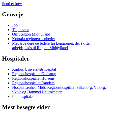
Send et brev
Genveje
Job
Til pressen
Om Region Midtjylland
Kontakt regionens enheder
Medarbejdere og ledere fra kommuner, der skifter
arbejdsplads til Region Midtjylland
Hospitaler
Aarhus Universitetshospital
Regionshospitalet Gødstrup
Regionshospitalet Horsens
Regionshospitalet Randers
Hospitalsenhed Midt: Regionshospitalet Silkeborg, Viborg,
Skive og Hammel Neurocenter
Præhospitalet
Mest besøgte sider