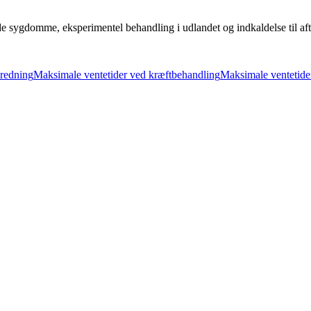
de sygdomme, eksperimentel behandling i udlandet og indkaldelse til aft
dredning
Maksimale ventetider ved kræftbehandling
Maksimale ventetide