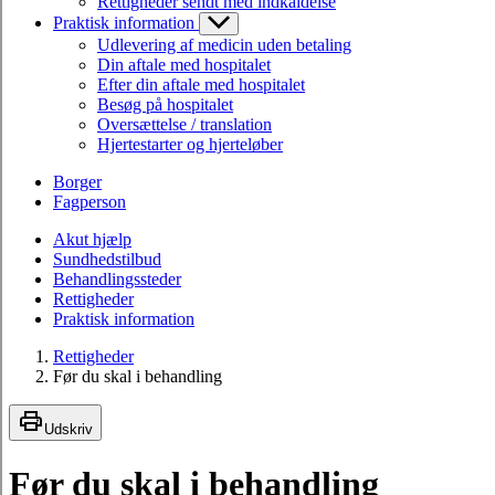
Rettigheder sendt med indkaldelse
Praktisk information
Udlevering af medicin uden betaling
Din aftale med hospitalet
Efter din aftale med hospitalet
Besøg på hospitalet
Oversættelse / translation
Hjertestarter og hjerteløber
Borger
Fagperson
Akut hjælp
Sundhedstilbud
Behandlingssteder
Rettigheder
Praktisk information
Rettigheder
Før du skal i behandling
Udskriv
Før du skal i behandling