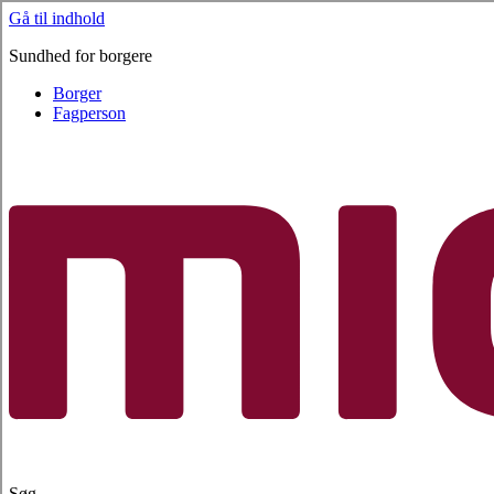
Gå til indhold
Sundhed for borgere
Borger
Fagperson
Søg