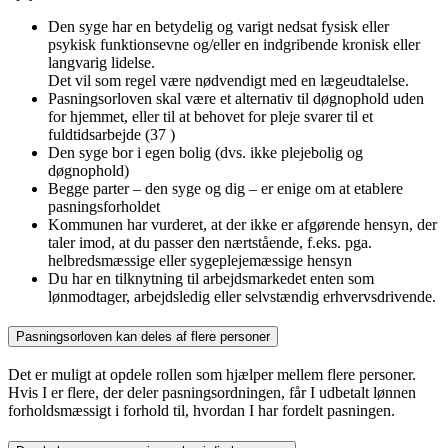
Den syge har en betydelig og varigt nedsat fysisk eller
psykisk funktionsevne og/eller en indgribende kronisk eller
langvarig lidelse.
Det vil som regel være nødvendigt med en lægeudtalelse.
Pasningsorloven skal være et alternativ til døgnophold uden
for hjemmet, eller til at behovet for pleje svarer til et
fuldtidsarbejde (37 )
Den syge bor i egen bolig (dvs. ikke plejebolig og
døgnophold)
Begge parter – den syge og dig – er enige om at etablere
pasningsforholdet
Kommunen har vurderet, at der ikke er afgørende hensyn, der
taler imod, at du passer den nærtstående, f.eks. pga.
helbredsmæssige eller sygeplejemæssige hensyn
Du har en tilknytning til arbejdsmarkedet enten som
lønmodtager, arbejdsledig eller selvstændig erhvervsdrivende.
Pasningsorloven kan deles af flere personer
Det er muligt at opdele rollen som hjælper mellem flere personer.
Hvis I er flere, der deler pasningsordningen, får I udbetalt lønnen
forholdsmæssigt i forhold til, hvordan I har fordelt pasningen.