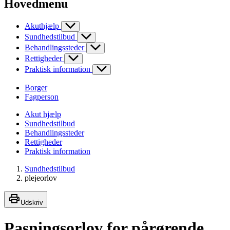
Hovedmenu
Akuthjælp
Sundhedstilbud
Behandlingssteder
Rettigheder
Praktisk information
Borger
Fagperson
Akut hjælp
Sundhedstilbud
Behandlingssteder
Rettigheder
Praktisk information
Sundhedstilbud
plejeorlov
Udskriv
Pasningsorlov for pårørende