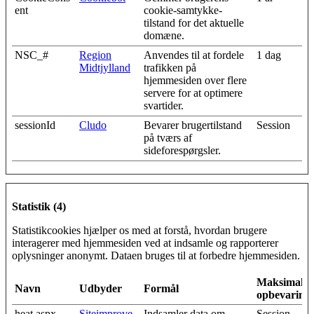
ent
cookie-samtykke-
tilstand for det aktuelle
domæne.
NSC_#
Region
Anvendes til at fordele
1 dag
Midtjylland
trafikken på
hjemmesiden over flere
servere for at optimere
svartider.
sessionId
Cludo
Bevarer brugertilstand
Session
på tværs af
sideforespørgsler.
Statistik (4)
Statistikcookies hjælper os med at forstå, hvordan brugere
interagerer med hjemmesiden ved at indsamle og rapporterer
oplysninger anonymt. Dataen bruges til at forbedre hjemmesiden.
Maksimal
Navn
Udbyder
Formål
opbevarings
heat.aspx
Siteimprove
Indsamler data om
Session