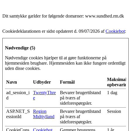
Dit samtykke gælder for følgende domæner: www.sundhed.rm.dk
Cookiedeklarationen er sidst opdateret d. 09/07/2026 af
Cookiebot
:
Nødvendige (5)
Nødvendige cookies hjælper til at gøre funktionerne på
hjemmesiden brugbare. Hjemmesiden kan ikke fungere ordentligt
uden disse cookies.
Maksimal
Navn
Udbyder
Formål
opbevarings
ad_session_i
TwentyThre
Bevarer brugertilstand
1 dag
d
e
på tværs af
sideforespørgsler.
ASP.NET_S
Region
Bevarer brugertilstand
Session
essionId
Midtjylland
på tværs af
sideforespørgsler.
CookieCons
Cookiebot
Gemmer brugerens
1 år