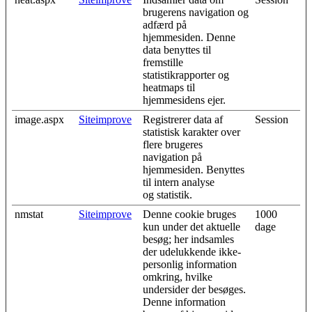
brugerens navigation og
adfærd på
hjemmesiden. Denne
data benyttes til
fremstille
statistikrapporter og
heatmaps til
hjemmesidens ejer.
image.aspx
Siteimprove
Registrerer data af
Session
statistisk karakter over
flere brugeres
navigation på
hjemmesiden. Benyttes
til intern analyse
og statistik.
nmstat
Siteimprove
Denne cookie bruges
1000
kun under det aktuelle
dage
besøg; her indsamles
der udelukkende ikke-
personlig information
omkring, hvilke
undersider der besøges.
Denne information