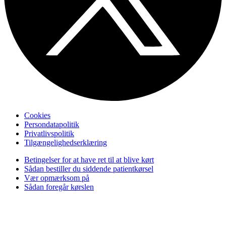
Cookies
Persondatapolitik
Privatlivspolitik
Tilgængelighedserklæring
Betingelser for at have ret til at blive kørt
Sådan bestiller du siddende patientkørsel
Vær opmærksom på
Sådan foregår kørslen