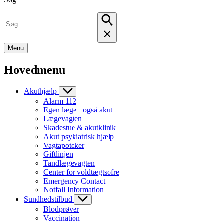
Menu
Hovedmenu
Akuthjælp
Alarm 112
Egen læge - også akut
Lægevagten
Skadestue & akutklinik
Akut psykiatrisk hjælp
Vagtapoteker
Giftlinjen
Tandlægevagten
Center for voldtægtsofre
Emergency Contact
Notfall Information
Sundhedstilbud
Blodprøver
Vaccination