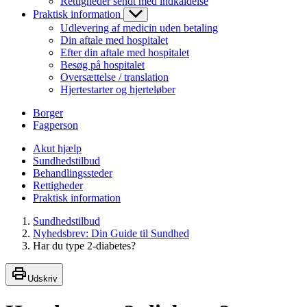
Rettigheder sendt med indkaldelse
Praktisk information
Udlevering af medicin uden betaling
Din aftale med hospitalet
Efter din aftale med hospitalet
Besøg på hospitalet
Oversættelse / translation
Hjertestarter og hjerteløber
Borger
Fagperson
Akut hjælp
Sundhedstilbud
Behandlingssteder
Rettigheder
Praktisk information
Sundhedstilbud
Nyhedsbrev: Din Guide til Sundhed
Har du type 2-diabetes?
Udskriv