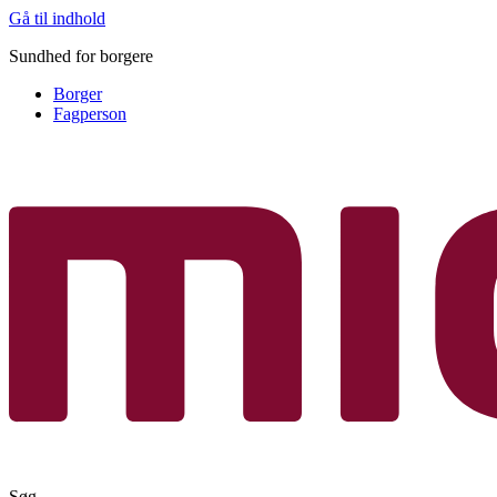
Gå til indhold
Sundhed for borgere
Borger
Fagperson
Søg