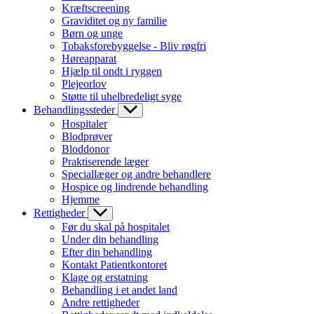
Kræftscreening
Graviditet og ny familie
Børn og unge
Tobaksforebyggelse - Bliv røgfri
Høreapparat
Hjælp til ondt i ryggen
Plejeorlov
Støtte til uhelbredeligt syge
Behandlingssteder
Hospitaler
Blodprøver
Bloddonor
Praktiserende læger
Speciallæger og andre behandlere
Hospice og lindrende behandling
Hjemme
Rettigheder
Før du skal på hospitalet
Under din behandling
Efter din behandling
Kontakt Patientkontoret
Klage og erstatning
Behandling i et andet land
Andre rettigheder