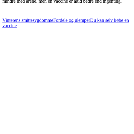
mindre med årene, men en vaccine er altid bedre end ingenting.
Vinterens smittesygdomme
Fordele og ulemper
Du kan selv købe en
vaccine