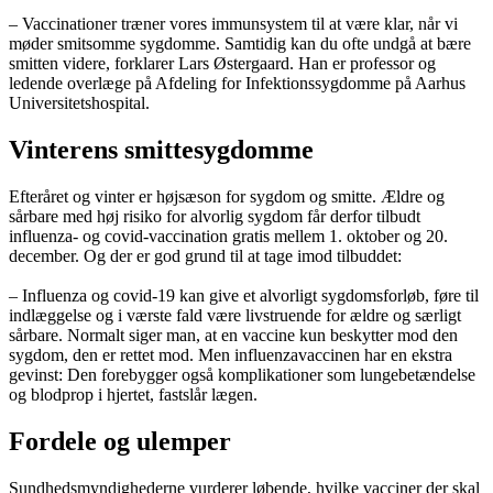
– Vaccinationer træner vores immunsystem til at være klar, når vi
møder smitsomme sygdomme. Samtidig kan du ofte undgå at bære
smitten videre, forklarer Lars Østergaard. Han er professor og
ledende overlæge på Afdeling for Infektionssygdomme på Aarhus
Universitetshospital.
Vinterens smittesygdomme
Efteråret og vinter er højsæson for sygdom og smitte. Ældre og
sårbare med høj risiko for alvorlig sygdom får derfor tilbudt
influenza- og covid-vaccination gratis mellem 1. oktober og 20.
december. Og der er god grund til at tage imod tilbuddet:
– Influenza og covid-19 kan give et alvorligt sygdomsforløb, føre til
indlæggelse og i værste fald være livstruende for ældre og særligt
sårbare. Normalt siger man, at en vaccine kun beskytter mod den
sygdom, den er rettet mod. Men influenzavaccinen har en ekstra
gevinst: Den forebygger også komplikationer som lungebetændelse
og blodprop i hjertet, fastslår lægen.
Fordele og ulemper
Sundhedsmyndighederne vurderer løbende, hvilke vacciner der skal