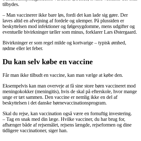
tilbydes.
– Man vaccinerer ikke bare løs, fordi det kan lade sig gøre. Der
laves altid en afvejning af fordele og ulemper. På plussiden er
beskyttelsen mod infektioner og følgesygdomme, mens udgifter og
eventuelle bivirkninger tæller som minus, forklarer Lars Østergaard.
Bivirkninger er som regel milde og kortvarige – typisk ømhed,
rødme eller let feber.
Du kan selv købe en vaccine
Får man ikke tilbudt en vaccine, kan man vælge at købe den.
Eksempelvis kan man overveje at få sine store børn vaccineret mod
meningokokker (meningitis), hvis de skal på efterskole, hvor mange
unge er tæt sammen. Den vaccine er nemlig ikke en del af
beskyttelsen i det danske børnevaccinationsprogram.
Skal du rejse, kan vaccination også være en fornuftig investering.
– Tag en snak med din læge. Hvilke vacciner, du har brug for,
afhænger både af rejsemålet, rejsens længde, rejseformen og dine
tidligere vaccinationer, siger han.