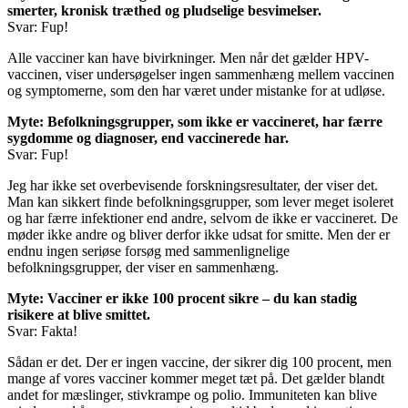
smerter, kronisk træthed og pludselige besvimelser.
Svar: Fup!
Alle vacciner kan have bivirkninger. Men når det gælder HPV-
vaccinen, viser undersøgelser ingen sammenhæng mellem vaccinen
og symptomerne, som den har været under mistanke for at udløse.
Myte: Befolkningsgrupper, som ikke er vaccineret, har færre
sygdomme og diagnoser, end vaccinerede har.
Svar: Fup!
Jeg har ikke set overbevisende forskningsresultater, der viser det.
Man kan sikkert finde befolkningsgrupper, som lever meget isoleret
og har færre infektioner end andre, selvom de ikke er vaccineret. De
møder ikke andre og bliver derfor ikke udsat for smitte. Men der er
endnu ingen seriøse forsøg med sammenlignelige
befolkningsgrupper, der viser en sammenhæng.
Myte: Vacciner er ikke 100 procent sikre – du kan stadig
risikere at blive smittet.
Svar: Fakta!
Sådan er det. Der er ingen vaccine, der sikrer dig 100 procent, men
mange af vores vacciner kommer meget tæt på. Det gælder blandt
andet for mæslinger, stivkrampe og polio. Immuniteten kan blive