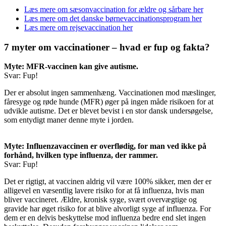
Læs mere om sæsonvaccination for ældre og sårbare her
Læs mere om det danske børnevaccinationsprogram her
Læs mere om rejsevaccination her
7 myter om vaccinationer – hvad er fup og fakta?
Myte: MFR-vaccinen kan give autisme.
Svar: Fup!
Der er absolut ingen sammenhæng. Vaccinationen mod mæslinger,
fåresyge og røde hunde (MFR) øger på ingen måde risikoen for at
udvikle autisme. Det er blevet bevist i en stor dansk undersøgelse,
som entydigt maner denne myte i jorden.
Myte: Influenzavaccinen er overflødig, for man ved ikke på
forhånd, hvilken type influenza, der rammer.
Svar: Fup!
Det er rigtigt, at vaccinen aldrig vil være 100% sikker, men der er
alligevel en væsentlig lavere risiko for at få influenza, hvis man
bliver vaccineret. Ældre, kronisk syge, svært overvægtige og
gravide har øget risiko for at blive alvorligt syge af influenza. For
dem er en delvis beskyttelse mod influenza bedre end slet ingen