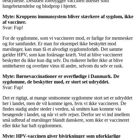
beskyttelse. Desuden forebygger vaccinen lidelser som
lungebetændelse og blodprop i hjertet.
Myte: Kroppens immunsystem bliver stærkere af sygdom, ikke
af vacciner.
Svar: Fup!
For de sygdomme, som vi vaccinerer mod, er farlige for mennesker
og for samfundet. Er man for eksempel ikke beskyttet mod
mæslinger, kan man få et alvorligt sygdomsforløb. Det samme
gælder HPV, som kan forårsage kræft. Ved at blive vaccineret
beskytter du ikke kun dig selv. Du risikerer heller ikke at blive
smittebærer og overføre virus til andre, selvom du selv er rask.
Myte: Børnevaccinationer er overflødige i Danmark. De
sygdomme, de beskytter mod, er stort set udryddet.
Svar: Fup!
Det er rigtigt, at mange smitsomme sygdomme stort set er udryddet
her i landet, men de vil komme igen, hvis vi ikke vaccinerer. De
findes stadig andre steder i verden, så smitten kan komme via
besøgende i landet, og når vi selv rejser. Derfor ser vi ind imellem
små udbrud af mæslinger blandt danskere, som ikke er vaccineret
eller ikke har haft sygdommen.
Myte: HPV-vaccinen giver bivirkninger som uforklarlige