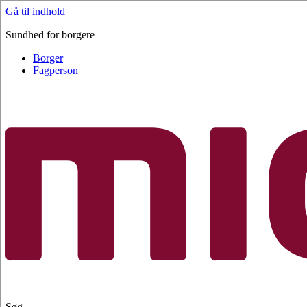
Gå til indhold
Sundhed for borgere
Borger
Fagperson
Søg