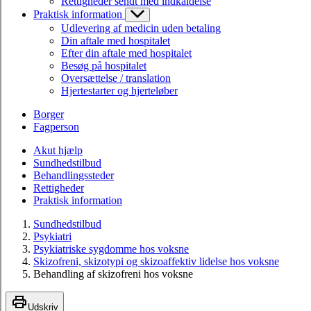
Rettigheder sendt med indkaldelse
Praktisk information
Udlevering af medicin uden betaling
Din aftale med hospitalet
Efter din aftale med hospitalet
Besøg på hospitalet
Oversættelse / translation
Hjertestarter og hjerteløber
Borger
Fagperson
Akut hjælp
Sundhedstilbud
Behandlingssteder
Rettigheder
Praktisk information
Sundhedstilbud
Psykiatri
Psykiatriske sygdomme hos voksne
Skizofreni, skizotypi og skizoaffektiv lidelse hos voksne
Behandling af skizofreni hos voksne
Udskriv