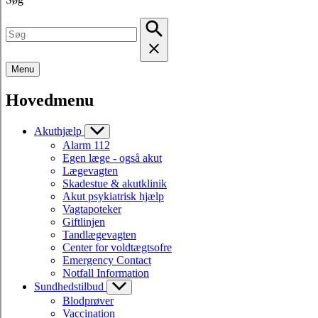
Menu
Hovedmenu
Akuthjælp
Alarm 112
Egen læge - også akut
Lægevagten
Skadestue & akutklinik
Akut psykiatrisk hjælp
Vagtapoteker
Giftlinjen
Tandlægevagten
Center for voldtægtsofre
Emergency Contact
Notfall Information
Sundhedstilbud
Blodprøver
Vaccination