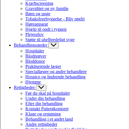
Kræftscreening
Graviditet og ny familie
Børn og unge
Tobaksforebyggelse - Bliv røgfri
Høreapparat
Hjælp til ondt i ryggen
Plejeorlov
Støtte til uhelbredeligt syge
Behandlingssteder
Hospitaler
Blodprøver
Bloddonor
Praktiserende læger
Speciallæger og andre behandlere
Hospice og lindrende behandling
Hjemme
Rettigheder
Før du skal på hospitalet
Under din behandling
Efter din behandling
Kontakt Patientkontoret
Klage og erstatning
Behandling i et andet land
Andre rettigheder