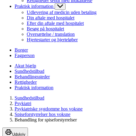
Rettigheder sendt med indkaldelse
Praktisk information
Udlevering af medicin uden betaling
Din aftale med hospitalet
Efter din aftale med hospitalet
Besøg på hospitalet
Oversættelse / translation
Hjertestarter og hjerteløber
Borger
Fagperson
Akut hjælp
Sundhedstilbud
Behandlingssteder
Rettigheder
Praktisk information
Sundhedstilbud
Psykiatri
Psykiatriske sygdomme hos voksne
Spiseforstyrrelser hos voksne
Behandling for spiseforstyrrelser
Udskriv