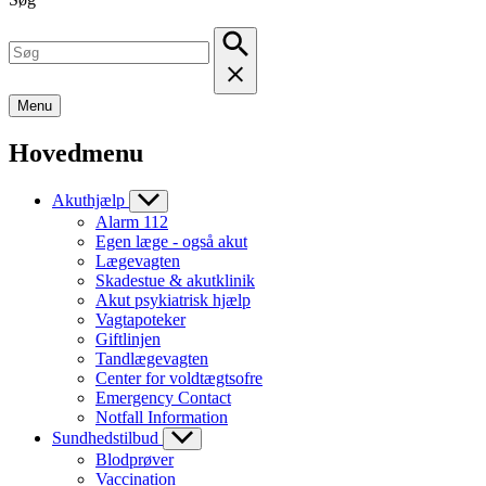
Menu
Hovedmenu
Akuthjælp
Alarm 112
Egen læge - også akut
Lægevagten
Skadestue & akutklinik
Akut psykiatrisk hjælp
Vagtapoteker
Giftlinjen
Tandlægevagten
Center for voldtægtsofre
Emergency Contact
Notfall Information
Sundhedstilbud
Blodprøver
Vaccination