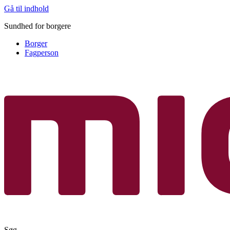
Gå til indhold
Sundhed for borgere
Borger
Fagperson
Søg