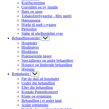
Kræftscreening
Graviditet og ny familie
Børn og unge
Tobaksforebyggelse - Bliv røgfri
Høreapparat
Hjælp til ondt i ryggen
Plejeorlov
Støtte til uhelbredeligt syge
Behandlingssteder
Hospitaler
Blodprøver
Bloddonor
Praktiserende læger
Speciallæger og andre behandlere
Hospice og lindrende behandling
Hjemme
Rettigheder
Før du skal på hospitalet
Under din behandling
Efter din behandling
Kontakt Patientkontoret
Klage og erstatning
Behandling i et andet land
Andre rettigheder