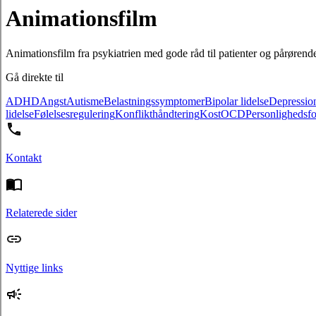
Animationsfilm
Animationsfilm fra psykiatrien med gode råd til patienter og pårørende.
Gå direkte til
ADHD
Angst
Autisme
Belastningssymptomer
Bipolar lidelse
Depressio
lidelse
Følelsesregulering
Konflikthåndtering
Kost
OCD
Personlighedsfo
Kontakt
Relaterede sider
Nyttige links