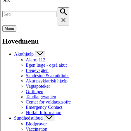
Menu
Hovedmenu
Akuthjælp
Alarm 112
Egen læge - også akut
Lægevagten
Skadestue & akutklinik
Akut psykiatrisk hjælp
Vagtapoteker
Giftlinjen
Tandlægevagten
Center for voldtægtsofre
Emergency Contact
Notfall Information
Sundhedstilbud
Blodprøver
Vaccination