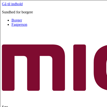
Gå til indhold
Sundhed for borgere
Borger
Fagperson
Søg