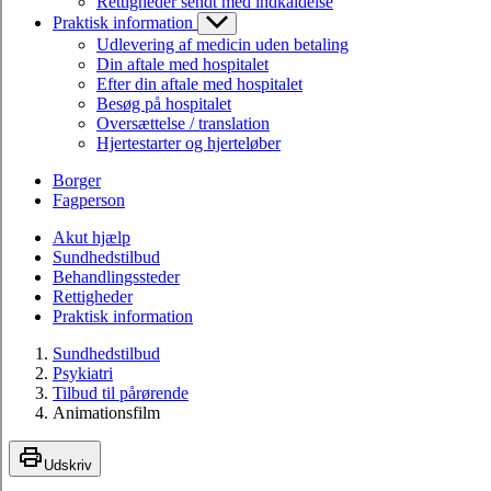
Rettigheder sendt med indkaldelse
Praktisk information
Udlevering af medicin uden betaling
Din aftale med hospitalet
Efter din aftale med hospitalet
Besøg på hospitalet
Oversættelse / translation
Hjertestarter og hjerteløber
Borger
Fagperson
Akut hjælp
Sundhedstilbud
Behandlingssteder
Rettigheder
Praktisk information
Sundhedstilbud
Psykiatri
Tilbud til pårørende
Animationsfilm
Udskriv