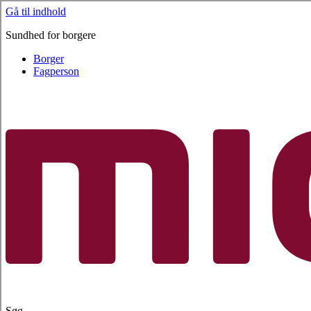
Gå til indhold
Sundhed for borgere
Borger
Fagperson
Søg