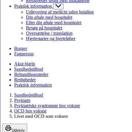
Rettigheder sendt med indkaldelse
Praktisk information
Udlevering af medicin uden betaling
Din aftale med hospitalet
Efter din aftale med hospitalet
Besøg på hospitalet
Oversættelse / translation
Hjertestarter og hjerteløber
Borger
Fagperson
Akut hjælp
Sundhedstilbud
Behandlingssteder
Rettigheder
Praktisk information
Sundhedstilbud
Psykiatri
Psykiatriske sygdomme hos voksne
OCD hos voksne
Livet med OCD som voksen
Udskriv