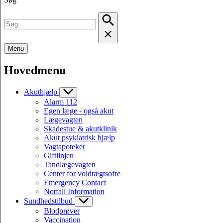
Menu
Hovedmenu
Akuthjælp
Alarm 112
Egen læge - også akut
Lægevagten
Skadestue & akutklinik
Akut psykiatrisk hjælp
Vagtapoteker
Giftlinjen
Tandlægevagten
Center for voldtægtsofre
Emergency Contact
Notfall Information
Sundhedstilbud
Blodprøver
Vaccination