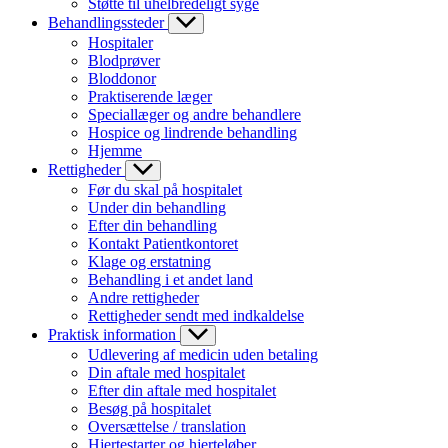
Støtte til uhelbredeligt syge
Behandlingssteder
Hospitaler
Blodprøver
Bloddonor
Praktiserende læger
Speciallæger og andre behandlere
Hospice og lindrende behandling
Hjemme
Rettigheder
Før du skal på hospitalet
Under din behandling
Efter din behandling
Kontakt Patientkontoret
Klage og erstatning
Behandling i et andet land
Andre rettigheder
Rettigheder sendt med indkaldelse
Praktisk information
Udlevering af medicin uden betaling
Din aftale med hospitalet
Efter din aftale med hospitalet
Besøg på hospitalet
Oversættelse / translation
Hjertestarter og hjerteløber