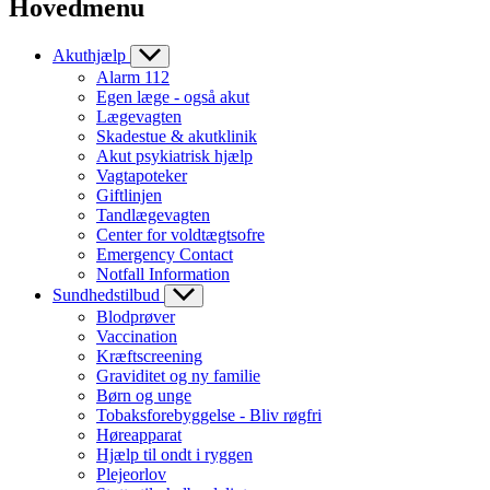
Hovedmenu
Akuthjælp
Alarm 112
Egen læge - også akut
Lægevagten
Skadestue & akutklinik
Akut psykiatrisk hjælp
Vagtapoteker
Giftlinjen
Tandlægevagten
Center for voldtægtsofre
Emergency Contact
Notfall Information
Sundhedstilbud
Blodprøver
Vaccination
Kræftscreening
Graviditet og ny familie
Børn og unge
Tobaksforebyggelse - Bliv røgfri
Høreapparat
Hjælp til ondt i ryggen
Plejeorlov