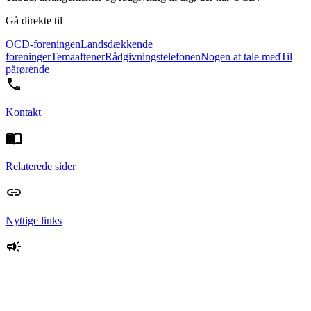
Gå direkte til
OCD-foreningen
Landsdækkende
foreninger
Temaaftener
Rådgivningstelefonen
Nogen at tale med
Til
pårørende
Kontakt
Relaterede sider
Nyttige links