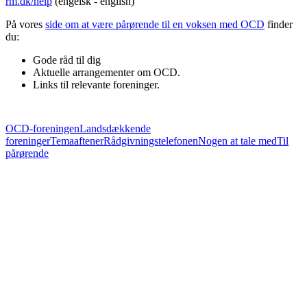
rm.dk/help
(engelsk - english)
På vores
side om at være pårørende til en voksen med OCD
finder
du:
Gode råd til dig
Aktuelle arrangementer om OCD.
Links til relevante foreninger.
OCD-foreningen
Landsdækkende
foreninger
Temaaftener
Rådgivningstelefonen
Nogen at tale med
Til
pårørende