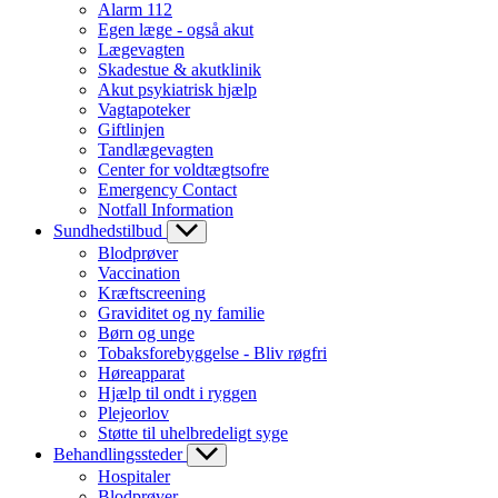
Alarm 112
Egen læge - også akut
Lægevagten
Skadestue & akutklinik
Akut psykiatrisk hjælp
Vagtapoteker
Giftlinjen
Tandlægevagten
Center for voldtægtsofre
Emergency Contact
Notfall Information
Sundhedstilbud
Blodprøver
Vaccination
Kræftscreening
Graviditet og ny familie
Børn og unge
Tobaksforebyggelse - Bliv røgfri
Høreapparat
Hjælp til ondt i ryggen
Plejeorlov
Støtte til uhelbredeligt syge
Behandlingssteder
Hospitaler
Blodprøver