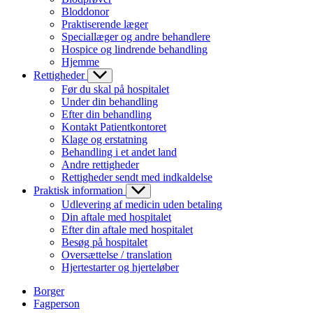
Bloddonor
Praktiserende læger
Speciallæger og andre behandlere
Hospice og lindrende behandling
Hjemme
Rettigheder
Før du skal på hospitalet
Under din behandling
Efter din behandling
Kontakt Patientkontoret
Klage og erstatning
Behandling i et andet land
Andre rettigheder
Rettigheder sendt med indkaldelse
Praktisk information
Udlevering af medicin uden betaling
Din aftale med hospitalet
Efter din aftale med hospitalet
Besøg på hospitalet
Oversættelse / translation
Hjertestarter og hjerteløber
Borger
Fagperson