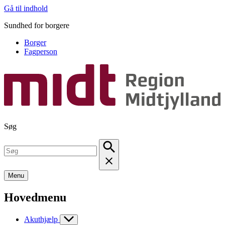
Gå til indhold
Sundhed for borgere
Borger
Fagperson
Søg
Menu
Hovedmenu
Akuthjælp